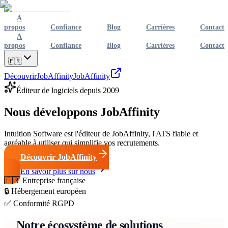
A
propos
Confiance
Blog
Carrières
Contact
A
propos
Confiance
Blog
Carrières
Contact
🇫🇷
Découvrir
JobAffinity
JobAffinity
Éditeur de logiciels depuis 2009
Nous développons
JobAffinity
Intuition Software est l'éditeur de JobAffinity, l'ATS fiable et
agréable à utiliser qui simplifie vos recrutements.
Découvrir JobAffinity
En savoir plus sur nous
🇫🇷
Entreprise française
🔒
Hébergement européen
✅
Conformité RGPD
Notre écosystème de solutions