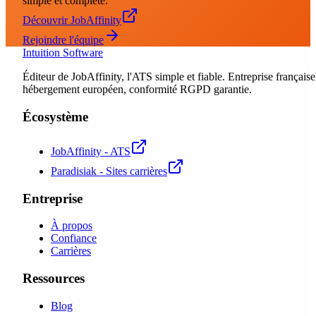
simple et complète.
Découvrir JobAffinity
Rejoindre l'équipe
Intuition Software
Éditeur de JobAffinity, l'ATS simple et fiable. Entreprise française
hébergement européen, conformité RGPD garantie.
Écosystème
JobAffinity - ATS
Paradisiak - Sites carrières
Entreprise
À propos
Confiance
Carrières
Ressources
Blog