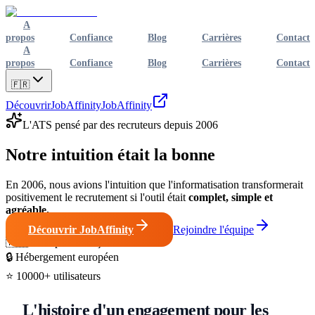
A
propos
Confiance
Blog
Carrières
Contact
A
propos
Confiance
Blog
Carrières
Contact
🇫🇷
Découvrir
JobAffinity
JobAffinity
L'ATS pensé par des recruteurs depuis 2006
Notre
intuition
était la bonne
En 2006, nous avions l'intuition que l'informatisation transformerait
positivement le recrutement si l'outil était
complet, simple et
agréable.
Découvrir JobAffinity
Rejoindre l'équipe
🇫🇷
Entreprise française
🔒
Hébergement européen
⭐
10000+ utilisateurs
L'histoire d'un engagement pour les