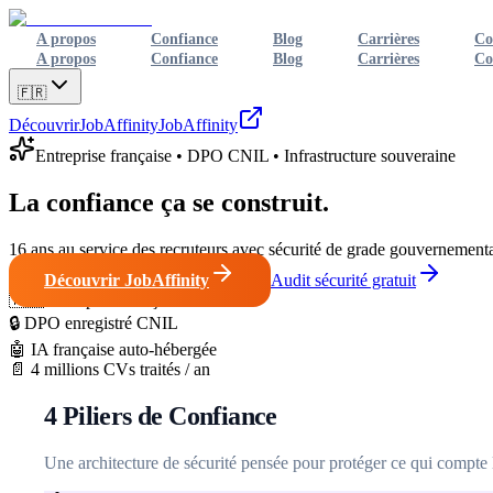
A propos
Confiance
Blog
Carrières
Co
A propos
Confiance
Blog
Carrières
Co
🇫🇷
Découvrir
JobAffinity
JobAffinity
Entreprise française • DPO CNIL • Infrastructure souveraine
La
confiance
ça se construit.
16 ans au service des recruteurs avec sécurité de grade gouvernement
Découvrir JobAffinity
Audit sécurité gratuit
🇫🇷
Entreprise française
🔒
DPO enregistré CNIL
🤖
IA française auto-hébergée
📄
4 millions CVs traités / an
4 Piliers de Confiance
Une architecture de sécurité pensée pour protéger ce qui compte 