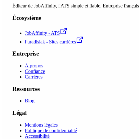
Éditeur de JobAffinity, l'ATS simple et fiable. Entreprise fran
Écosystème
JobAffinity - ATS
Paradisiak - Sites carrières
Entreprise
À propos
Confiance
Carrières
Ressources
Blog
Légal
Mentions légales
Politique de confidentialité
Accessibilité