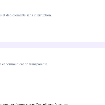
s et déploiements sans interruption.
de et communication transparente.
égeons vos données avec l'excellence française