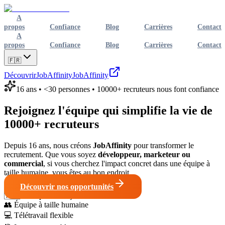
A
propos
Confiance
Blog
Carrières
Contact
A
propos
Confiance
Blog
Carrières
Contact
🇫🇷
Découvrir
JobAffinity
JobAffinity
16 ans • <30 personnes • 10000+ recruteurs nous font confiance
Rejoignez l'équipe qui simplifie la vie
de
10000+ recruteurs
Depuis 16 ans, nous créons
JobAffinity
pour transformer le
recrutement. Que vous soyez
développeur, marketeur ou
commercial
, si vous cherchez l'impact concret dans une équipe à
taille humaine, vous êtes au bon endroit.
Découvrir nos opportunités
🇫🇷
Entreprise française
👥
Équipe à taille humaine
💻
Télétravail flexible