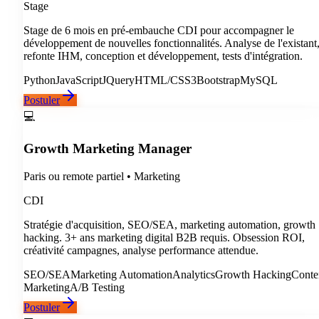
Stage
Stage de 6 mois en pré-embauche CDI pour accompagner le
développement de nouvelles fonctionnalités. Analyse de l'existant
refonte IHM, conception et développement, tests d'intégration.
Python
JavaScript
JQuery
HTML/CSS3
Bootstrap
MySQL
Postuler
💻
Growth Marketing Manager
Paris ou remote partiel
•
Marketing
CDI
Stratégie d'acquisition, SEO/SEA, marketing automation, growth
hacking. 3+ ans marketing digital B2B requis. Obsession ROI,
créativité campagnes, analyse performance attendue.
SEO/SEA
Marketing Automation
Analytics
Growth Hacking
Conte
Marketing
A/B Testing
Postuler