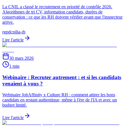
La CNIL a classé le recrutement en priorité de contrôle 2026.
Algorithmes de tri CV, information candidats, durées de
conservation : ce que les RH doivent vérifier avant que l'inspecteur
arrive.
rgpd
cnil
ia-rh
Lire l'article
30 mars 2026
1 min
Webinaire : Recruter autrement : et si les candidats
venaient à vous ?
Webinaire JobAffinity x Culture RH : comment attirer les bons
candidats en restant authentique, même à l'ère de l'IA et avec un
budget limité.
Lire l'article