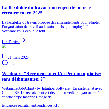
La flexibilité du travail : un enjeu clé pour le
recrutement en 2025
La flexibilité du travail propose des aménagements pour adapter
l’organisation du travail au besoin de chaque employé. Intuition
Software vous explique tout.
Lire l'article
21 mars 2025
1 min
Webinaire "Recrutement et IA : Peut-on optimiser
sans déshumaniser ?"
Webinaire JobAffinity by Intuition Software - En partenariat avec
Culture RH Le recrutement est devenu un véritable parcours où
chaque étape façonne l'image de...
tendances recrutement
Tendances RH