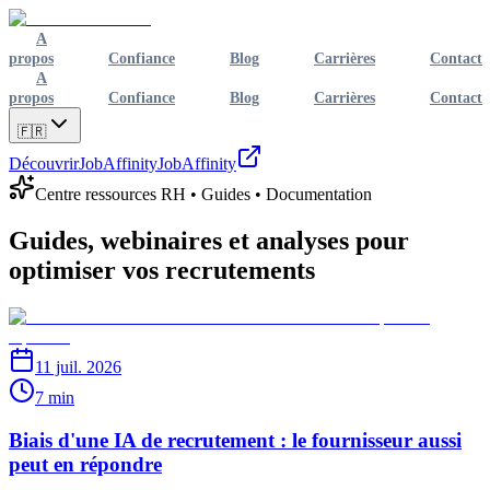
A
propos
Confiance
Blog
Carrières
Contact
A
propos
Confiance
Blog
Carrières
Contact
🇫🇷
Découvrir
JobAffinity
JobAffinity
Centre ressources RH • Guides • Documentation
Guides, webinaires et analyses pour
optimiser vos recrutements
11 juil. 2026
7 min
Biais d'une IA de recrutement : le fournisseur aussi
peut en répondre