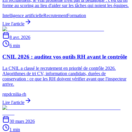
En recrutement, le vrai problème n'est pas la pédagogie : c'est qu'on
forme au scoring au lieu d'aider sur les tâches qui noient les équipes.
Intelligence artificielle
Recrutement
Formation
Lire l'article
8 avr. 2026
6 min
CNIL 2026 : auditez vos outils RH avant le contrôle
La CNIL a classé le recrutement en priorité de contrôle 2026.
Algorithmes de tri CV, information candidats, durées de
conservation : ce que les RH doivent vérifier avant que l'inspecteur
arrive.
rgpd
cnil
ia-rh
Lire l'article
30 mars 2026
1 min