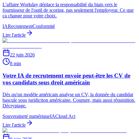
L'affaire Workday déplace la responsabilité du biais vers le
fournisseur de l'outil de scoring, pas seulement l'employeur. Ce que
ça change pour votre choix.
IA
Recrutement
Conformité
Lire l'article
22 juin 2026
8 min
Votre IA de recrutement envoie peut-être les CV de
vos candidats sous droit américain
Dès qu'un modèle américain analyse un CV, la donnée du candidat
bascule sous juridiction américaine. Coupure, mais aussi réquisition.
Décryptage.
Souveraineté numérique
IA
Cloud Act
Lire l'article