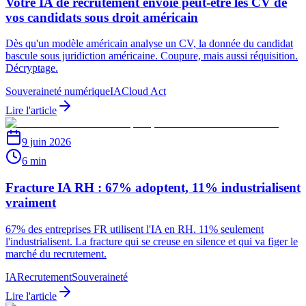
Votre IA de recrutement envoie peut-être les CV de
vos candidats sous droit américain
Dès qu'un modèle américain analyse un CV, la donnée du candidat
bascule sous juridiction américaine. Coupure, mais aussi réquisition.
Décryptage.
Souveraineté numérique
IA
Cloud Act
Lire l'article
9 juin 2026
6 min
Fracture IA RH : 67% adoptent, 11% industrialisent
vraiment
67% des entreprises FR utilisent l'IA en RH. 11% seulement
l'industrialisent. La fracture qui se creuse en silence et qui va figer le
marché du recrutement.
IA
Recrutement
Souveraineté
Lire l'article