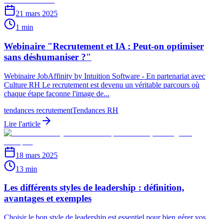
21 mars 2025
1 min
Webinaire "Recrutement et IA : Peut-on optimiser
sans déshumaniser ?"
Webinaire JobAffinity by Intuition Software - En partenariat avec
Culture RH Le recrutement est devenu un véritable parcours où
chaque étape façonne l'image de...
tendances recrutement
Tendances RH
Lire l'article
18 mars 2025
13 min
Les différents styles de leadership : définition,
avantages et exemples
Choisir le bon style de leadership est essentiel pour bien gérer vos