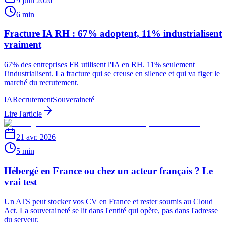
9 juin 2026
6 min
Fracture IA RH : 67% adoptent, 11% industrialisent
vraiment
67% des entreprises FR utilisent l'IA en RH. 11% seulement
l'industrialisent. La fracture qui se creuse en silence et qui va figer le
marché du recrutement.
IA
Recrutement
Souveraineté
Lire l'article
21 avr. 2026
5 min
Hébergé en France ou chez un acteur français ? Le
vrai test
Un ATS peut stocker vos CV en France et rester soumis au Cloud
Act. La souveraineté se lit dans l'entité qui opère, pas dans l'adresse
du serveur.