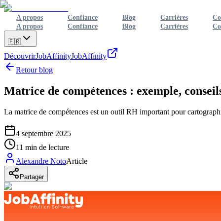
A propos
Confiance
Blog
Carrières
Co
A propos
Confiance
Blog
Carrières
Co
🇫🇷
Découvrir
JobAffinity
JobAffinity
Retour blog
Matrice de compétences : exemple, conseil
La matrice de compétences est un outil RH important pour cartographi
4 septembre 2025
11
min de lecture
Alexandre Noto
Article
Partager