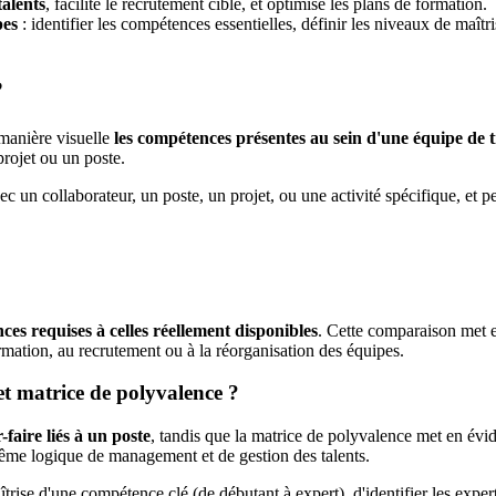
talents
, facilite le recrutement ciblé, et optimise les plans de formation.
pes
: identifier les compétences essentielles, définir les niveaux de maît
?
 manière visuelle
les compétences présentes au sein d'une équipe de t
projet ou un poste.
 collaborateur, un poste, un projet, ou une activité spécifique, et peut
es requises à celles réellement disponibles
. Cette comparaison met en
 formation, au recrutement ou à la réorganisation des équipes.
et matrice de polyvalence ?
-faire liés à un poste
, tandis que la matrice de polyvalence met en évid
même logique de management et de gestion des talents.
trise d'une compétence clé (de débutant à expert), d'identifier les expert