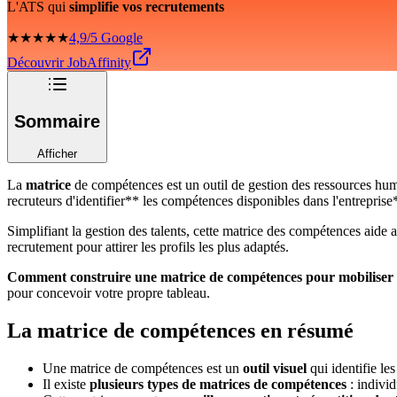
L'ATS qui
simplifie vos recrutements
★★★★★
4,9/5 Google
Découvrir JobAffinity
Sommaire
Afficher
La
matrice
de compétences est un outil de gestion des ressources huma
recruteurs d'identifier** les compétences disponibles dans l'entrepris
Simplifiant la gestion des talents, cette matrice des compétences aide 
recrutement pour attirer les profils les plus adaptés.
Comment construire une matrice de compétences pour mobiliser 
pour concevoir votre propre tableau.
La matrice de compétences en résumé
Une matrice de compétences est un
outil visuel
qui identifie le
Il existe
plusieurs types de matrices de compétences
: individ