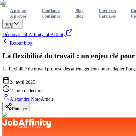
A propos
Confiance
Blog
Carrières
Co
A propos
Confiance
Blog
Carrières
Co
🇫🇷
Découvrir
JobAffinity
JobAffinity
Retour blog
La flexibilité du travail : un enjeu clé pou
La flexibilité du travail propose des aménagements pour adapter l’org
24 avril 2025
11
min de lecture
Alexandre Noto
Article
Partager