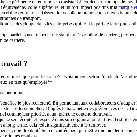
lus expérimenté en entreprise, consistant à condenser le temps de travail
 équivalente, voire supérieure, et un fort impact positif sur la
marque e
 certaines entreprises laissent leurs collaborateurs choisir leurs heures
ntraintes de transport.
que se développe dans les entreprises qui font le pari de la responsabil
 temps partiel, sans impact sur le statut ou l’évolution de carrière, perme
n de carrière.
 travail ?
 entreprises que pour les salariés. Notamment, selon l’étude de Mornin
eureux en tant qu’employés**.
ons mentionner :
e bénéfice le plus recherché. En permettant aux collaborateurs d’adapter leu
tés extra-professionnelles. D’après le baromètre des préférences des sala
onnel comme leur priorité, avant même le contenu du travail.
qui se sent écouté et respecté dans son organisation du travail est plus e
t à long terme, cela réduit significativement le turnover.
penser, une flexibilité bien encadrée peut permettre une meilleure concen
e orientés résultats.