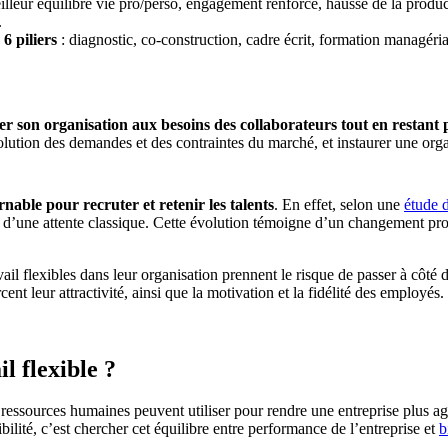
illeur équilibre vie pro/perso, engagement renforcé, hausse de la producti
.
 6 piliers
: diagnostic, co-construction, cadre écrit, formation managériale
er son organisation aux besoins des collaborateurs tout en restant
volution des demandes et des contraintes du marché, et instaurer une orga
nable pour recruter et retenir les talents
. En effet, selon une
étude 
ève d’une attente classique. Cette évolution témoigne d’un changement pr
vail flexibles dans leur organisation prennent le risque de passer à côté
rcent leur attractivité, ainsi que la motivation et la fidélité des employés.
il flexible ?
ressources humaines peuvent utiliser pour rendre une entreprise plus agile
xibilité, c’est chercher cet équilibre entre performance de l’entreprise et
b