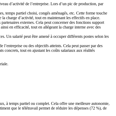
iveau d’activité de l’entreprise. Lors d’un pic de production, par
.
ables, temps partiel choisi, congés aménagés, etc. Cette forme touche
 la charge d’activité, tout en maintenant les effectifs en place.
des partenaires externes. Cela peut concerner des fonctions support
insi en efficacité, tout en allégeant la charge interne avec des
ces. Un salarié peut être amené à occuper différents postes selon les
e l’entreprise ou des objectifs atteints. Cela peut passer par des
ts concrets, tout en ajustant les coûts salariaux aux réalités
riale.
z eux, à temps partiel ou complet. Cela offre une meilleure autonomie,
estiment que le télétravail permet de réduire les dépenses (72 %), de