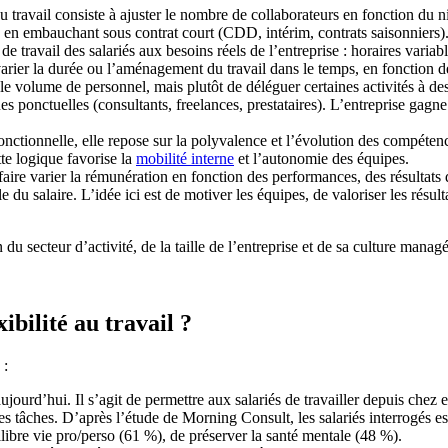
du travail consiste à ajuster le nombre de collaborateurs en fonction du n
s en embauchant sous contrat court (CDD, intérim, contrats saisonniers)
s de travail des salariés aux besoins réels de l’entreprise : horaires vari
e varier la durée ou l’aménagement du travail dans le temps, en fonction de
ter le volume de personnel, mais plutôt de déléguer certaines activités à 
 ponctuelles (consultants, freelances, prestataires). L’entreprise gagne a
onctionnelle, elle repose sur la polyvalence et l’évolution des compéten
te logique favorise la
mobilité interne
et l’autonomie des équipes.
 faire varier la rémunération en fonction des performances, des résultats d
du salaire. L’idée ici est de motiver les équipes, de valoriser les résulta
u secteur d’activité, de la taille de l’entreprise et de sa culture managé
xibilité au travail ?
 :
aujourd’hui. Il s’agit de permettre aux salariés de travailler depuis che
ines tâches. D’après l’étude de Morning Consult, les salariés interrogés 
libre vie pro/perso (61 %), de préserver la santé mentale (48 %).