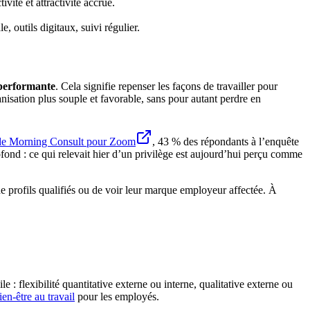
vité et attractivité accrue.
, outils digitaux, suivi régulier.
 performante
. Cela signifie repenser les façons de travailler pour
nisation plus souple et favorable, sans pour autant perdre en
de Morning Consult pour Zoom
, 43 % des répondants à l’enquête
ofond : ce qui relevait hier d’un privilège est aujourd’hui perçu comme
 de profils qualifiés ou de voir leur marque employeur affectée. À
 : flexibilité quantitative externe ou interne, qualitative externe ou
ien-être au travail
pour les employés.