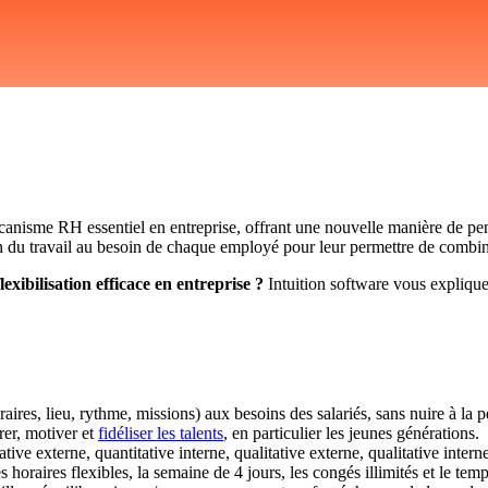
nisme RH essentiel en entreprise, offrant une nouvelle manière de pense
tion du travail au besoin de chaque employé pour leur permettre de combi
xibilisation efficace en entreprise ?
Intuition software vous explique to
aires, lieu, rythme, missions) aux besoins des salariés, sans nuire à la 
rer, motiver et
fidéliser les talents
, en particulier les jeunes générations.
ative externe, quantitative interne, qualitative externe, qualitative interne
es horaires flexibles, la semaine de 4 jours, les congés illimités et le temp