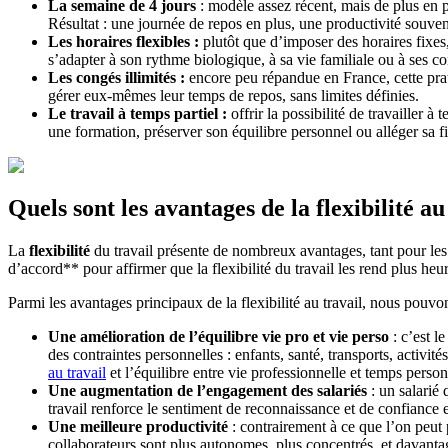
La semaine de 4 jours
: modèle assez récent, mais de plus en p
Résultat : une journée de repos en plus, une productivité souvent
Les horaires flexibles :
plutôt que d’imposer des horaires fixes,
s’adapter à son rythme biologique, à sa vie familiale ou à ses co
Les congés illimités :
encore peu répandue en France, cette prati
gérer eux-mêmes leur temps de repos, sans limites définies.
Le travail à temps partiel :
offrir la possibilité de travailler à
une formation, préserver son équilibre personnel ou alléger sa fi
Quels sont les avantages de la flexibilité au
La
flexibilité
du travail présente de nombreux avantages, tant pour les
d’accord** pour affirmer que la flexibilité du travail les rend plus h
Parmi les avantages principaux de la flexibilité au travail, nous pouv
Une amélioration de l’équilibre vie pro et vie perso
: c’est l
des contraintes personnelles : enfants, santé, transports, activi
au travail
et l’équilibre entre vie professionnelle et temps pers
Une augmentation de l’engagement des salariés
: un salarié 
travail renforce le sentiment de reconnaissance et de confiance e
Une meilleure productivité
: contrairement à ce que l’on peut 
collaborateurs sont plus autonomes, plus concentrés, et davantag