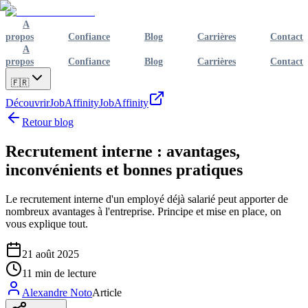
A
propos
Confiance
Blog
Carrières
Contact
A
propos
Confiance
Blog
Carrières
Contact
🇫🇷
Découvrir
JobAffinity
JobAffinity
Retour blog
Recrutement interne : avantages,
inconvénients et bonnes pratiques
Le recrutement interne d'un employé déjà salarié peut apporter de
nombreux avantages à l'entreprise. Principe et mise en place, on
vous explique tout.
21 août 2025
11
min de lecture
Alexandre Noto
Article