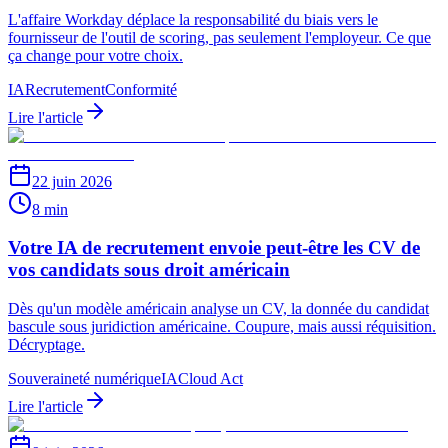
L'affaire Workday déplace la responsabilité du biais vers le
fournisseur de l'outil de scoring, pas seulement l'employeur. Ce que
ça change pour votre choix.
IA
Recrutement
Conformité
Lire l'article
22 juin 2026
8 min
Votre IA de recrutement envoie peut-être les CV de
vos candidats sous droit américain
Dès qu'un modèle américain analyse un CV, la donnée du candidat
bascule sous juridiction américaine. Coupure, mais aussi réquisition.
Décryptage.
Souveraineté numérique
IA
Cloud Act
Lire l'article