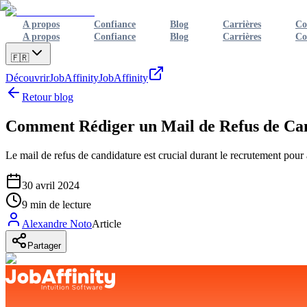
A propos
Confiance
Blog
Carrières
Co
A propos
Confiance
Blog
Carrières
Co
🇫🇷
Découvrir
JobAffinity
JobAffinity
Retour blog
Comment Rédiger un Mail de Refus de Can
Le mail de refus de candidature est crucial durant le recrutement pour
30 avril 2024
9
min de lecture
Alexandre Noto
Article
Partager