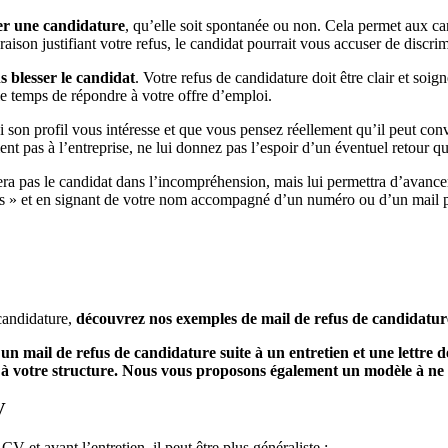
ser une candidature
, qu’elle soit spontanée ou non. Cela permet aux ca
raison justifiant votre refus, le candidat pourrait vous accuser de discr
ns blesser le candidat
. Votre refus de candidature doit être clair et s
 le temps de répondre à votre offre d’emploi.
Si son profil vous intéresse et que vous pensez réellement qu’il peut co
nt pas à l’entreprise, ne lui donnez pas l’espoir d’un éventuel retour qu
sera pas le candidat dans l’incompréhension, mais lui permettra d’avan
« nous » et en signant de votre nom accompagné d’un numéro ou d’un mail
candidature,
découvrez nos exemples de mail de refus de candidatur
un mail de refus de candidature suite à un entretien et une lettre d
n à votre structure. Nous vous proposons également un modèle à ne 
V
V et avant l’entretien, il peut être plus généraliste :