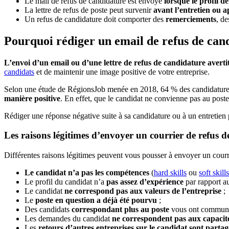
Le mail de refus de candidature est envoyé
lorsque le profil d
La lettre de refus de poste peut survenir
avant l’entretien ou a
Un refus de candidature doit comporter des
remerciements
, d
Pourquoi rédiger un email de refus de can
L’envoi d’un email ou d’une lettre de refus de candidature averti
candidats
et de maintenir une image positive de votre entreprise.
Selon une étude de RégionsJob menée en 2018, 64 % des candidatures
manière positive
. En effet, que le candidat ne convienne pas au poste
Rédiger une réponse négative suite à sa candidature ou à un entretien 
Les raisons légitimes d’envoyer un courrier de refus 
Différentes raisons légitimes peuvent vous pousser à envoyer un courr
Le candidat n’a pas les compétences
(
hard skills
ou
soft skills
Le profil du candidat n’a
pas assez d’expérience
par rapport a
Le candidat
ne correspond pas aux valeurs de l’entreprise
;
Le
poste en question a déjà été pourvu
;
Des candidats
correspondant plus au poste
vous ont communi
Les demandes du candidat
ne correspondent pas aux capacité
Les
retours d’autres entreprises sur le candidat sont partag