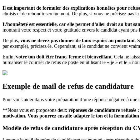
Il est important de formuler des explications honnêtes pour refu
choisis et de rebondir sereinement. De plus, si vous ne précisez pas la 
L’honnêteté est essentielle, car elle permet d’aller droit au but sa
montrant votre respect et votre gratitude envers le candidat ayant pris
De plus,
vous ne devez pas donner de faux espoirs au postulant
. 
par exemple), précisez-le. Cependant, si le candidat ne convient vraime
Enfin,
votre ton doit être franc, ferme et bienveillant
. Cela ne lais
humaniser le courrier de refus de poste en utilisant le « je » et le 
Exemple de mail de refus de candidature
Pour vous aider dans votre préparation d’une réponse négative à une 
**Nous vous en proposons deux
réponses de candidature refusée : 
motivation. Vous pourrez ensuite adapter le ton et la formulatio
Modèle de refus de candidature après réception du C
Lorsque le mail de refus de candidature est envoyé après réception du C