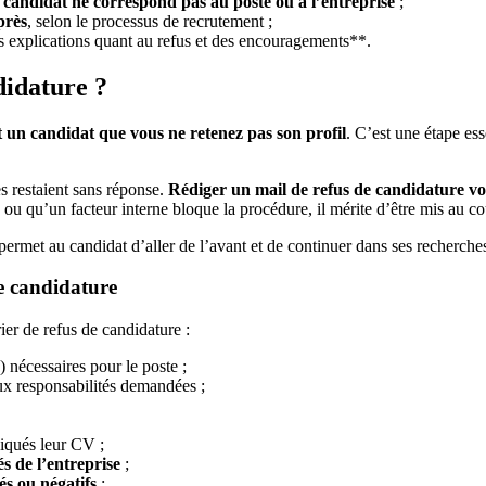
e candidat ne correspond pas au poste ou à l’entreprise
;
près
, selon le processus de recrutement ;
es explications quant au refus et des encouragements**.
didature ?
t un candidat que vous ne retenez pas son profil
. C’est une étape es
 restaient sans réponse.
Rédiger un mail de refus de candidature v
 ou qu’un facteur interne bloque la procédure, il mérite d’être mis au c
permet au candidat d’aller de l’avant et de continuer dans ses recherches
de candidature
ier de refus de candidature :
) nécessaires pour le poste ;
ux responsabilités demandées ;
qués leur CV ;
s de l’entreprise
;
és ou négatifs
;