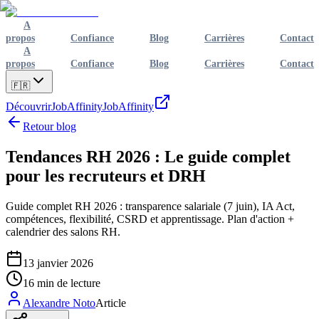
A
propos
Confiance
Blog
Carrières
Contact
A
propos
Confiance
Blog
Carrières
Contact
🇫🇷
Découvrir
JobAffinity
JobAffinity
Retour blog
Tendances RH 2026 : Le guide complet
pour les recruteurs et DRH
Guide complet RH 2026 : transparence salariale (7 juin), IA Act,
compétences, flexibilité, CSRD et apprentissage. Plan d'action +
calendrier des salons RH.
13 janvier 2026
16
min de lecture
Alexandre Noto
Article