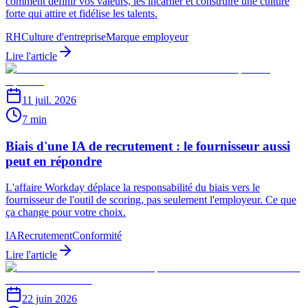
comment définir vos valeurs, les incarner et construire une culture
forte qui attire et fidélise les talents.
RH
Culture d'entreprise
Marque employeur
Lire l'article
11 juil. 2026
7 min
Biais d'une IA de recrutement : le fournisseur aussi
peut en répondre
L'affaire Workday déplace la responsabilité du biais vers le
fournisseur de l'outil de scoring, pas seulement l'employeur. Ce que
ça change pour votre choix.
IA
Recrutement
Conformité
Lire l'article
22 juin 2026