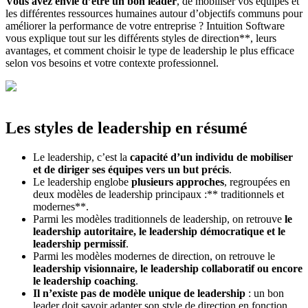
Vous avez envie d’être un bon leader
, de mobiliser vos équipes et
les différentes ressources humaines autour d’objectifs communs pour
améliorer la performance de votre entreprise ? Intuition Software
vous explique tout sur les différents styles de direction**, leurs
avantages, et comment choisir le type de leadership le plus efficace
selon vos besoins et votre contexte professionnel.
Les styles de leadership en résumé
Le leadership, c’est la
capacité d’un individu de mobiliser
et de diriger ses équipes vers un but précis
.
Le leadership englobe
plusieurs approches
, regroupées en
deux modèles de leadership principaux :** traditionnels et
modernes**.
Parmi les modèles traditionnels de leadership, on retrouve
le
leadership autoritaire, le leadership démocratique et le
leadership permissif
.
Parmi les modèles modernes de direction, on retrouve le
leadership visionnaire, le leadership collaboratif ou encore
le leadership coaching
.
Il n’existe pas de modèle unique de leadership
: un bon
leader doit savoir adapter son style de direction en fonction