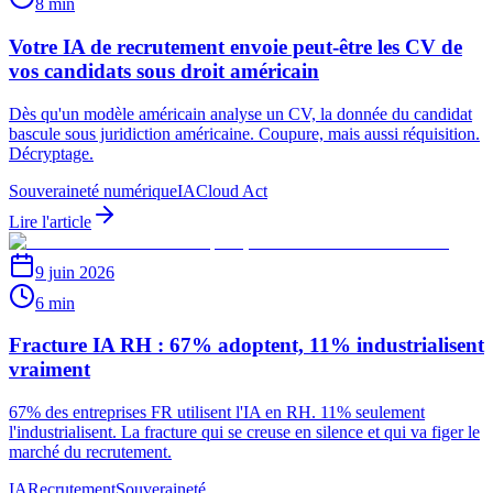
8 min
Votre IA de recrutement envoie peut-être les CV de
vos candidats sous droit américain
Dès qu'un modèle américain analyse un CV, la donnée du candidat
bascule sous juridiction américaine. Coupure, mais aussi réquisition.
Décryptage.
Souveraineté numérique
IA
Cloud Act
Lire l'article
9 juin 2026
6 min
Fracture IA RH : 67% adoptent, 11% industrialisent
vraiment
67% des entreprises FR utilisent l'IA en RH. 11% seulement
l'industrialisent. La fracture qui se creuse en silence et qui va figer le
marché du recrutement.
IA
Recrutement
Souveraineté