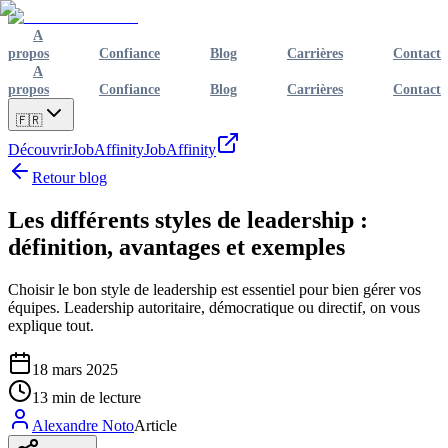
A
propos
Confiance
Blog
Carrières
Contact
A
propos
Confiance
Blog
Carrières
Contact
🇫🇷
Découvrir
JobAffinity
JobAffinity
Retour blog
Les différents styles de leadership :
définition, avantages et exemples
Choisir le bon style de leadership est essentiel pour bien gérer vos
équipes. Leadership autoritaire, démocratique ou directif, on vous
explique tout.
18 mars 2025
13
min de lecture
Alexandre Noto
Article