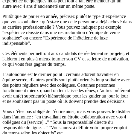
expérience de quelques mois peut tout à fait être meilleur qu’un
autre avec 4 ans d’ancienneté sur un même poste.
Plutôt que de parler en année, précisez plutôt le type d’expérience
que vous souhaitez : qu’est-ce que cette personne a déjà achevé dans
sa carrière professionnelle ? Vous pouvez indiquer par exemple
“expérience réussie dans une restructuration d’équipe de vente
souhaitée” ou encore “Expérience de l'hôtellerie de luxe
indispensable”.
Ces éléments permettront aux candidats de réellement se projeter, et
l'aideront en plus à mieux tourner son CV et sa lettre de motivation,
ce qui vous fera gagner du temps.
L’autonomie est le dernier point : certains adorent travailler en
équipe serrée, d’autres profils sont plutôt orientés loup solitaire avec
des points réguliers avec des collègues. Certaines personnes
fonctionnent mieux quand on leur laisse les rênes, d’autres préfèrent
avoir un(e) supérieur(e) hiérarchique pour les guider au jour le jour
et ne souhaitent pas un poste où ils doivent prendre des décisions.
Vous n’êtes pas obligé de l’écrire ainsi, mais vous pouvez le distiller
dans l’annonce : “en travaillant en étroite collaboration avec vos 4
collègues du [service]...” “Sous la responsabilité directe du
responsable de ligne…” “Vous aurez à définir votre propre emploi
du temps selon les objectifs” etc.