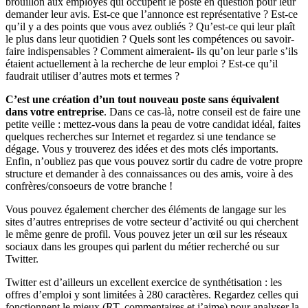
brouillon aux employés qui occupent le poste en question pour leur
demander leur avis. Est-ce que l’annonce est représentative ? Est-ce
qu’il y a des points que vous avez oubliés ? Qu’est-ce qui leur plaît
le plus dans leur quotidien ? Quels sont les compétences ou savoir-
faire indispensables ? Comment aimeraient- ils qu’on leur parle s’ils
étaient actuellement à la recherche de leur emploi ? Est-ce qu’il
faudrait utiliser d’autres mots et termes ?
C’est une création d’un tout nouveau poste sans équivalent
dans votre entreprise
. Dans ce cas-là, notre conseil est de faire une
petite veille : mettez-vous dans la peau de votre candidat idéal, faites
quelques recherches sur Internet et regardez si une tendance se
dégage. Vous y trouverez des idées et des mots clés importants.
Enfin, n’oubliez pas que vous pouvez sortir du cadre de votre propre
structure et demander à des connaissances ou des amis, voire à des
confrères/consoeurs de votre branche !
Vous pouvez également chercher des éléments de langage sur les
sites d’autres entreprises de votre secteur d’activité ou qui cherchent
le même genre de profil. Vous pouvez jeter un œil sur les réseaux
sociaux dans les groupes qui parlent du métier recherché ou sur
Twitter.
Twitter est d’ailleurs un excellent exercice de synthétisation : les
offres d’emploi y sont limitées à 280 caractères. Regardez celles qui
fonctionnent le mieux (RT, commentaires et j’aime) pour analyser la