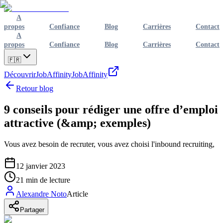
A
propos
Confiance
Blog
Carrières
Contact
A
propos
Confiance
Blog
Carrières
Contact
🇫🇷
Découvrir
JobAffinity
JobAffinity
Retour blog
9 conseils pour rédiger une offre d’emploi
attractive (&amp; exemples)
Vous avez besoin de recruter, vous avez choisi l'inbound recruiting,
12 janvier 2023
21
min de lecture
Alexandre Noto
Article
Partager