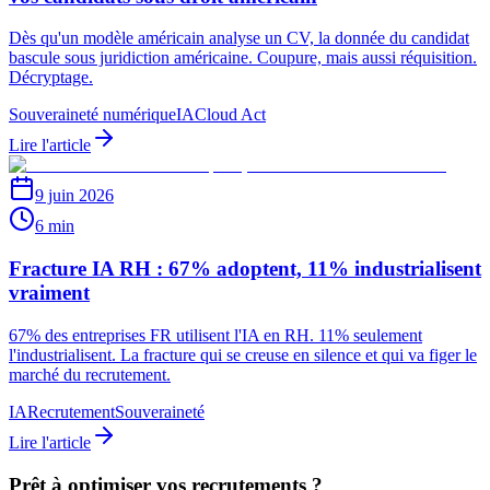
Dès qu'un modèle américain analyse un CV, la donnée du candidat
bascule sous juridiction américaine. Coupure, mais aussi réquisition.
Décryptage.
Souveraineté numérique
IA
Cloud Act
Lire l'article
9 juin 2026
6 min
Fracture IA RH : 67% adoptent, 11% industrialisent
vraiment
67% des entreprises FR utilisent l'IA en RH. 11% seulement
l'industrialisent. La fracture qui se creuse en silence et qui va figer le
marché du recrutement.
IA
Recrutement
Souveraineté
Lire l'article
Prêt à optimiser vos recrutements ?