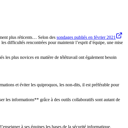
èrement plus réticents… Selon des
sondages publiés en février 2021
les difficultés rencontrées pour maintenir l’esprit d’équipe, une mise
 les plus novices en matière de télétravail ont également besoin
ations et éviter les quiproquos, les non-dits, il est préférable pour
iser les informations** grâce à des outils collaboratifs sont autant de
t d’enseigner à ses équipes les bases de la sécurité informatique.