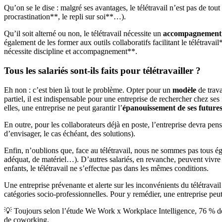
Qu’on se le dise : malgré ses avantages, le télétravail n’est pas de t
procrastination**, le repli sur soi**…).
Qu’il soit alterné ou non, le télétravail nécessite un
accompagnement
également de les former aux outils collaboratifs facilitant le télétra
nécessite discipline et accompagnement**.
Tous les salariés sont-ils faits pour télétravailler ?
Eh non : c’est bien là tout le problème. Opter pour un
modèle
de trava
partiel, il est indispensable pour une entreprise de rechercher chez ses
elles, une entreprise ne peut garantir l’
épanouissement de ses futures
En outre, pour les collaborateurs déjà en poste, l’entreprise devra pen
d’envisager, le cas échéant, des solutions).
Enfin, n’oublions que, face au télétravail, nous ne sommes pas tous é
adéquat, de matériel…). D’autres salariés, en revanche, peuvent vivre d
enfants, le télétravail ne s’effectue pas dans les mêmes conditions.
Une entreprise prévenante et alerte sur les inconvénients du télétravail 
catégories socio-professionnelles. Pour y remédier, une entreprise peut
💡 Toujours selon l’étude We Work x Workplace Intelligence, 76 % des 
de coworking.