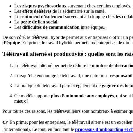
Les
risques psychosociaux
survenant chez certains employés.
Les
effets délétères
de la sédentarité sur la santé.
Le
sentiment d’isolement
survenant à la longue chez les collab
La
perte de lien social
.
Les
difficultés de communication
inter-équipe...
De son côté, le télétravail hybride permet aux entreprises d'offrir un p
d’équipe
. En prime, le travail hybride permet aux entreprises de dimi
Télétravail alterné et productivité : quelles sont les rai
Le télétravail alterné permet de réduire le
nombre de distracti
Lorsqu’elle encourage le télétravail, une entreprise
responsabili
La pratique du télétravail permet également de
gagner des heur
Ce modèle apporte
plus d’autonomie aux employés
, qui sont
mieux !
Pour toutes ces raisons, les télétravailleurs sont nombreux à estimer
👉
En prime, pour les entreprises, le télétravail alterné est un excelle
l’international). Le tout, en facilitant le
processus d’onboarding et d’