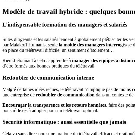
Modèle de travail hybride : quelques bonn
L’indispensable formation des managers et salariés
Si les dirigeants et les salariés tendent à globalement plébisciter les
par Malakoff Humanis, seule
la moitié des managers interrogés
se d
en place du télétravail difficile, un sentiment d’isolement…
Rien d’étonnant à cela : apprendre à
manager des équipes à distanc
d’être formés aux bonnes pratiques du télétravail.
Redoubler de communication interne
Malgré certaines idées reçues, le télétravail n’implique pas de moins co
une entreprise de
redoubler de communication
dans un contexte de té
Encourager la transparence et les retours honnêtes
, faire des poin
bons réflexes à adopter pour un télétravail optimal.
Sécurité informatique : aussi essentielle que jamais
Cela va sans dire : pour une pratique du télétravail efficace et pratiqué