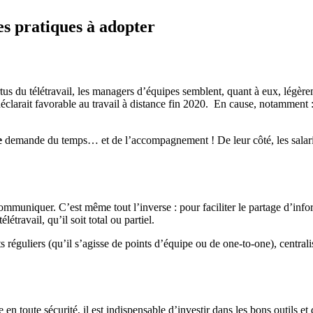
es pratiques à adopter
 vertus du télétravail, les managers d’équipes semblent, quant à eux, lég
éclarait favorable au travail à distance fin 2020. En cause, notamment : 
e
demande du temps… et de l’accompagnement ! De leur côté, les salariés
mmuniquer. C’est même tout l’inverse : pour faciliter le partage d’inform
létravail, qu’il soit total ou partiel.
ts réguliers (qu’il s’agisse de points d’équipe ou de one-to-one), central
e en toute sécurité, il est indispensable d’investir dans les bons outils e