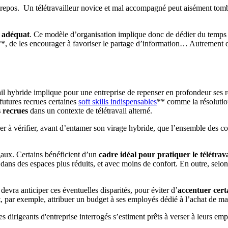
out repos. Un télétravailleur novice et mal accompagné peut aisément tomb
 adéquat
. Ce modèle d’organisation implique donc de dédier du temps e
vail**, de les encourager à favoriser le partage d’information… Autrement
il hybride implique pour une entreprise de repenser en profondeur ses 
 futures recrues certaines
soft skills indispensables
** comme la résolutio
 recrues
dans un contexte de télétravail alterné.
ser à vérifier, avant d’entamer son virage hybride, que l’ensemble des co
gaux. Certains bénéficient d’un
cadre idéal pour pratiquer le télétrava
ans des espaces plus réduits, et avec moins de confort. En outre, selon 
devra anticiper ces éventuelles disparités, pour éviter d’
accentuer certa
, par exemple, attribuer un budget à ses employés dédié à l’achat de maté
dirigeants d'entreprise interrogés s’estiment prêts à verser à leurs e