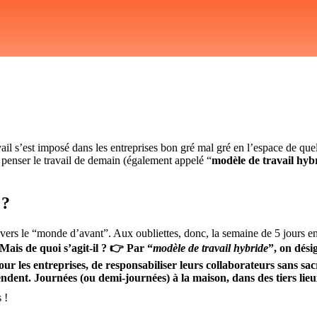
avail s’est imposé dans les entreprises bon gré mal gré en l’espace de qu
penser le travail de demain (également appelé “
modèle de travail hyb
 ?
le vers le “monde d’avant”. Aux oubliettes, donc, la semaine de 5 jours e
Mais de quoi s’agit-il ?
👉
Par “
modèle de travail hybride
”, on dési
ur les entreprises, de responsabiliser leurs collaborateurs sans sacr
endent
. Journées (ou demi-journées) à la maison, dans des tiers l
s !