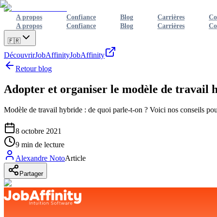
A propos
Confiance
Blog
Carrières
Co
A propos
Confiance
Blog
Carrières
Co
🇫🇷
Découvrir
JobAffinity
JobAffinity
Retour blog
Adopter et organiser le modèle de travail 
Modèle de travail hybride : de quoi parle-t-on ? Voici nos conseils po
8 octobre 2021
9
min de lecture
Alexandre Noto
Article
Partager