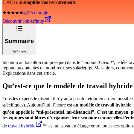
L'ATS qui
simplifie vos recrutements
★★★★★
4,9/5 Google
Découvrir JobAffinity
Sommaire
Afficher
Inconnu au bataillon (ou presque) dans le “
monde d’avant
”, le télétr
répond aux attentes de nombreux.ses salarié(e)s. Mais alors, comment 
Explications dans cet article.
Qu’est-ce que le modèle de travail hybride
Tous les experts le disent : il n’y aura pas de retour en arrière possib
spécifiques). Aujourd’hui, l’heure est
au modèle de travail hybride. 
qu’on appelle le “
mi-présentiel, mi-distanciel”
. C’est un moyen, po
les équipes sont libres d’
organiser leur semaine comme elles l’ent
de
travail hybride
** est un savant mélange entre toutes ces option