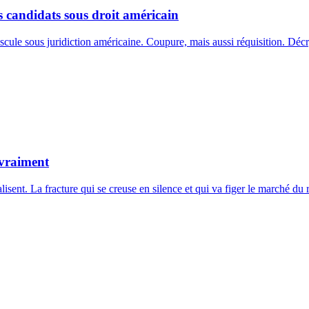
s candidats sous droit américain
ule sous juridiction américaine. Coupure, mais aussi réquisition. Déc
 vraiment
isent. La fracture qui se creuse en silence et qui va figer le marché du 