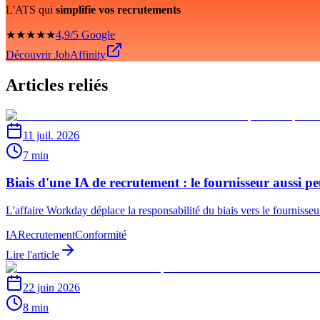
L'ATS qui
simplifie vos recrutements
★★★★★
4,9/5 Google
Découvrir JobAffinity
Articles reliés
11 juil. 2026
7 min
Biais d'une IA de recrutement : le fournisseur aussi p
L'affaire Workday déplace la responsabilité du biais vers le fournisse
IA
Recrutement
Conformité
Lire l'article
22 juin 2026
8 min