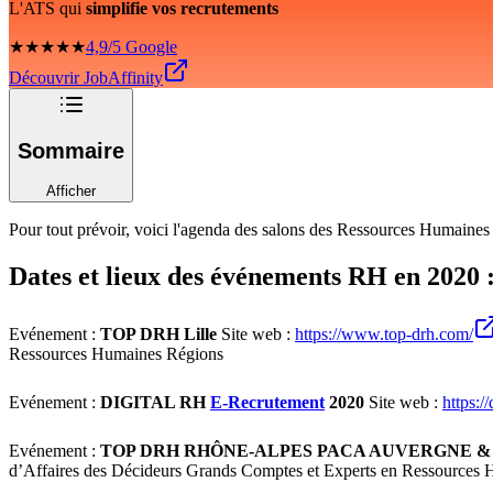
L'ATS qui
simplifie vos recrutements
★★★★★
4,9/5 Google
Découvrir JobAffinity
Sommaire
Afficher
Pour tout prévoir, voici l'agenda des salons des Ressources Humaines
Dates et lieux des événements RH en 2020 
Evénement :
TOP DRH Lille
Site web :
https://www.top-drh.com/
Ressources Humaines Régions
Evénement :
DIGITAL RH
E-Recrutement
2020
Site web :
https://
Evénement :
TOP DRH RHÔNE-ALPES PACA AUVERGNE &
d’Affaires des Décideurs Grands Comptes et Experts en Ressources