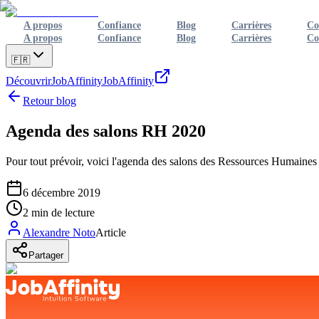
A propos
Confiance
Blog
Carrières
Co
A propos
Confiance
Blog
Carrières
Co
🇫🇷
Découvrir
JobAffinity
JobAffinity
Retour blog
Agenda des salons RH 2020
Pour tout prévoir, voici l'agenda des salons des Ressources Humaines
6 décembre 2019
2
min de lecture
Alexandre Noto
Article
Partager