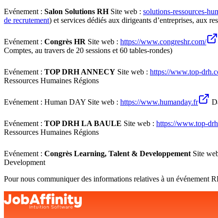
Evénement :
Salon Solutions RH
Site web :
solutions-ressources-h
de recrutement
) et services dédiés aux dirigeants d’entreprises, aux
Evénement :
Congrès HR
Site web :
https://www.congreshr.com/
Comptes, au travers de 20 sessions et 60 tables-rondes)
Evénement :
TOP DRH ANNECY
Site web :
https://www.top-drh.
Ressources Humaines Régions
Evénement : Human DAY Site web :
https://www.humanday.fr
Da
Evénement :
TOP DRH LA BAULE
Site web :
https://www.top-drh
Ressources Humaines Régions
Evénement :
Congrès Learning, Talent & Developpement
Site we
Development
Pour nous communiquer des informations relatives à un événement R