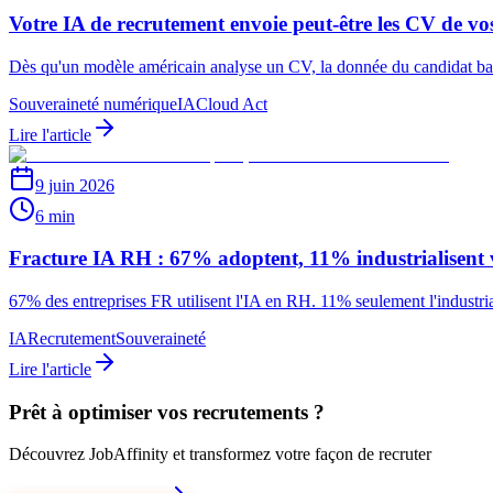
Votre IA de recrutement envoie peut-être les CV de vo
Dès qu'un modèle américain analyse un CV, la donnée du candidat basc
Souveraineté numérique
IA
Cloud Act
Lire l'article
9 juin 2026
6 min
Fracture IA RH : 67% adoptent, 11% industrialisent
67% des entreprises FR utilisent l'IA en RH. 11% seulement l'industrial
IA
Recrutement
Souveraineté
Lire l'article
Prêt à optimiser vos recrutements ?
Découvrez JobAffinity et transformez votre façon de recruter