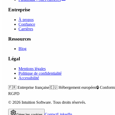
Entreprise
À propos
Confiance
Carrières
Ressources
Blog
Légal
Mentions légales
Politique de confidentialité
Accessibilité
🇫🇷
Entreprise française
🇪🇺
Hébergement européen
🔒
Conformi
RGPD
©
2026
Intuition Software.
Tous droits réservés.
Contact
LinkedIn
Gérer les cookies