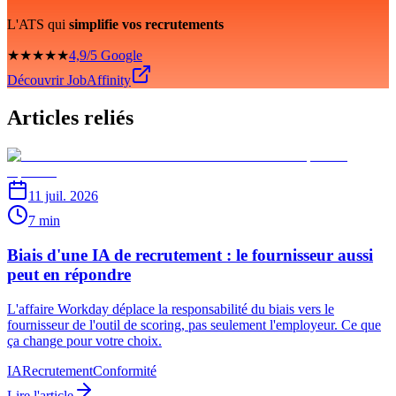
L'ATS qui
simplifie vos recrutements
★★★★★
4,9/5 Google
Découvrir JobAffinity
Articles reliés
11 juil. 2026
7 min
Biais d'une IA de recrutement : le fournisseur aussi
peut en répondre
L'affaire Workday déplace la responsabilité du biais vers le
fournisseur de l'outil de scoring, pas seulement l'employeur. Ce que
ça change pour votre choix.
IA
Recrutement
Conformité
Lire l'article