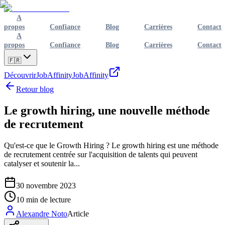
A
propos
Confiance
Blog
Carrières
Contact
A
propos
Confiance
Blog
Carrières
Contact
🇫🇷
Découvrir
JobAffinity
JobAffinity
Retour blog
Le growth hiring, une nouvelle méthode
de recrutement
Qu'est-ce que le Growth Hiring ? Le growth hiring est une méthode
de recrutement centrée sur l'acquisition de talents qui peuvent
catalyser et soutenir la...
30 novembre 2023
10
min de lecture
Alexandre Noto
Article