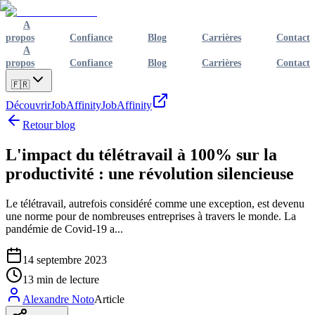
A
propos
Confiance
Blog
Carrières
Contact
A
propos
Confiance
Blog
Carrières
Contact
🇫🇷
Découvrir
JobAffinity
JobAffinity
Retour blog
L'impact du télétravail à 100% sur la
productivité : une révolution silencieuse
Le télétravail, autrefois considéré comme une exception, est devenu
une norme pour de nombreuses entreprises à travers le monde. La
pandémie de Covid-19 a...
14 septembre 2023
13
min de lecture
Alexandre Noto
Article