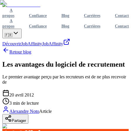
A
propos
Confiance
Blog
Carrières
Contact
A
propos
Confiance
Blog
Carrières
Contact
🇫🇷
Découvrir
JobAffinity
JobAffinity
Retour blog
Les avantages du logiciel de recrutement
Le premier avantage perçu par les recruteurs est de ne plus recevoir
de
20 avril 2012
3
min de lecture
Alexandre Noto
Article
Partager