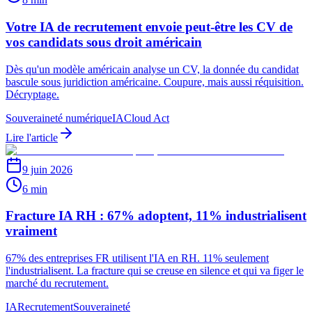
Votre IA de recrutement envoie peut-être les CV de
vos candidats sous droit américain
Dès qu'un modèle américain analyse un CV, la donnée du candidat
bascule sous juridiction américaine. Coupure, mais aussi réquisition.
Décryptage.
Souveraineté numérique
IA
Cloud Act
Lire l'article
9 juin 2026
6 min
Fracture IA RH : 67% adoptent, 11% industrialisent
vraiment
67% des entreprises FR utilisent l'IA en RH. 11% seulement
l'industrialisent. La fracture qui se creuse en silence et qui va figer le
marché du recrutement.
IA
Recrutement
Souveraineté