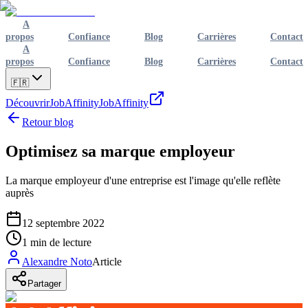
A
propos
Confiance
Blog
Carrières
Contact
A
propos
Confiance
Blog
Carrières
Contact
🇫🇷
Découvrir
JobAffinity
JobAffinity
Retour blog
Optimisez sa marque employeur
La marque employeur d'une entreprise est l'image qu'elle reflète
auprès
12 septembre 2022
1
min de lecture
Alexandre Noto
Article
Partager