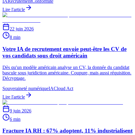
IA
Recrutement
Conformité
Lire l'article
22 juin 2026
8 min
Votre IA de recrutement envoie peut-être les CV de
vos candidats sous droit américain
Dès qu'un modèle américain analyse un CV, la donnée du candidat
bascule sous juridiction américaine. Coupure, mais aussi réquisition.
Décryptage.
Souveraineté numérique
IA
Cloud Act
Lire l'article
9 juin 2026
6 min
Fracture IA RH : 67% adoptent, 11% industrialisent