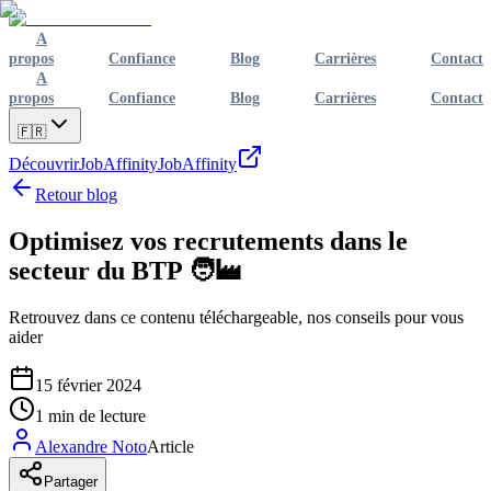
A
propos
Confiance
Blog
Carrières
Contact
A
propos
Confiance
Blog
Carrières
Contact
🇫🇷
Découvrir
JobAffinity
JobAffinity
Retour blog
Optimisez vos recrutements dans le
secteur du BTP 🧑‍🏭
Retrouvez dans ce contenu téléchargeable, nos conseils pour vous
aider
15 février 2024
1
min de lecture
Alexandre Noto
Article
Partager