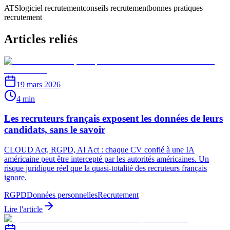
ATS
logiciel recrutement
conseils recrutement
bonnes pratiques
recrutement
Articles reliés
19 mars 2026
4 min
Les recruteurs français exposent les données de leurs
candidats, sans le savoir
CLOUD Act, RGPD, AI Act : chaque CV confié à une IA
américaine peut être intercepté par les autorités américaines. Un
risque juridique réel que la quasi-totalité des recruteurs français
ignore.
RGPD
Données personnelles
Recrutement
Lire l'article