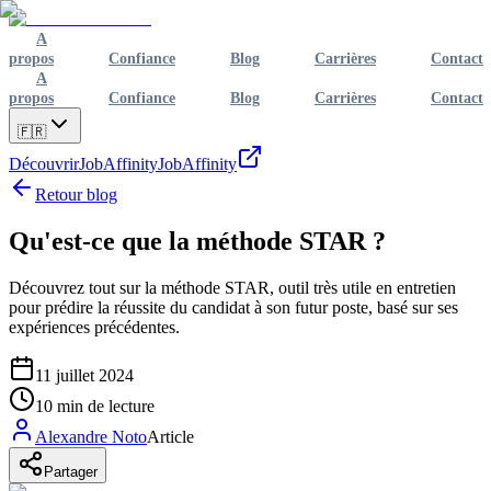
A
propos
Confiance
Blog
Carrières
Contact
A
propos
Confiance
Blog
Carrières
Contact
🇫🇷
Découvrir
JobAffinity
JobAffinity
Retour blog
Qu'est-ce que la méthode STAR ?
Découvrez tout sur la méthode STAR, outil très utile en entretien
pour prédire la réussite du candidat à son futur poste, basé sur ses
expériences précédentes.
11 juillet 2024
10
min de lecture
Alexandre Noto
Article
Partager