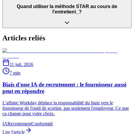
Quand utiliser la méthode STAR au cours de
l’entretien\_?
Articles reliés
11 juil. 2026
7 min
Biais d'une IA de recrutement : le fournisseur aussi
peut en répondre
L'affaire Workday déplace la responsabilité du biais vers le
fournisseur de l'outil de scoring, pas seulement l'employeur. Ce que
ça change pour votre choix.
IA
Recrutement
Conformité
Lire l'article