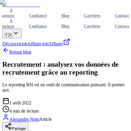
A
propos
Confiance
Blog
Carrières
Contact
A
propos
Confiance
Blog
Carrières
Contact
🇫🇷
Découvrir
JobAffinity
JobAffinity
Retour blog
Recrutement : analysez vos données de
recrutement grâce au reporting
Le reporting RH est un outil de communication puissant. Il permet
aux
1 août 2022
4
min de lecture
Alexandre Noto
Article
Partager