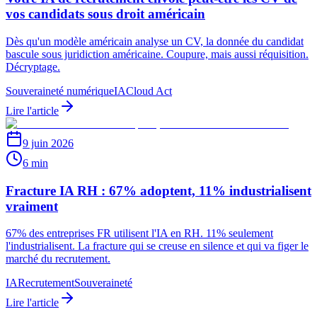
vos candidats sous droit américain
Dès qu'un modèle américain analyse un CV, la donnée du candidat
bascule sous juridiction américaine. Coupure, mais aussi réquisition.
Décryptage.
Souveraineté numérique
IA
Cloud Act
Lire l'article
9 juin 2026
6 min
Fracture IA RH : 67% adoptent, 11% industrialisent
vraiment
67% des entreprises FR utilisent l'IA en RH. 11% seulement
l'industrialisent. La fracture qui se creuse en silence et qui va figer le
marché du recrutement.
IA
Recrutement
Souveraineté
Lire l'article