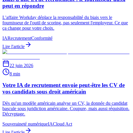
peut en répondre
L'affaire Workday déplace la responsabilité du biais vers le
fournisseur de l'outil de scoring, pas seulement l'employeur. Ce que
ça change pour votre choix.
IA
Recrutement
Conformité
Lire l'article
22 juin 2026
8 min
Votre IA de recrutement envoie peut-être les CV de
vos candidats sous droit américain
Dès qu'un modèle américain analyse un CV, la donnée du candidat
bascule sous juridiction américaine. Coupure, mais aussi réquisition.
Décryptage.
Souveraineté numérique
IA
Cloud Act
Lire l'article