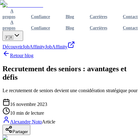
A
propos
Confiance
Blog
Carrières
Contact
A
propos
Confiance
Blog
Carrières
Contact
🇫🇷
Découvrir
JobAffinity
JobAffinity
Retour blog
Recrutement des seniors : avantages et
défis
Le recrutement de seniors devient une considération stratégique pour
16 novembre 2023
10
min de lecture
Alexandre Noto
Article
Partager