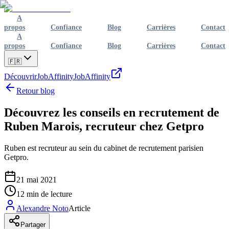
A
propos
Confiance
Blog
Carrières
Contact
A
propos
Confiance
Blog
Carrières
Contact
🇫🇷
Découvrir
JobAffinity
JobAffinity
Retour blog
Découvrez les conseils en recrutement de
Ruben Marois, recruteur chez Getpro
Ruben est recruteur au sein du cabinet de recrutement parisien
Getpro.
21 mai 2021
12
min de lecture
Alexandre Noto
Article
Partager