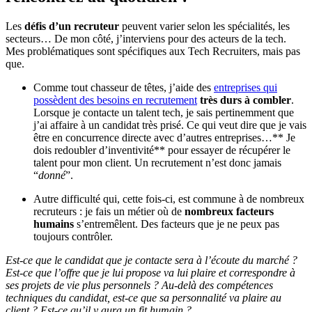
Les
défis d’un recruteur
peuvent varier selon les spécialités, les
secteurs… De mon côté, j’interviens pour des acteurs de la tech.
Mes problématiques sont spécifiques aux Tech Recruiters, mais pas
que.
Comme tout chasseur de têtes, j’aide des
entreprises qui
possèdent des besoins en recrutement
très durs à combler
.
Lorsque je contacte un talent tech, je sais pertinemment que
j’ai affaire à un candidat très prisé. Ce qui veut dire que je vais
être en concurrence directe avec d’autres entreprises…** Je
dois redoubler d’inventivité** pour essayer de récupérer le
talent pour mon client. Un recrutement n’est donc jamais
“
donné
”.
Autre difficulté qui, cette fois-ci, est commune à de nombreux
recruteurs : je fais un métier où de
nombreux facteurs
humains
s’entremêlent. Des facteurs que je ne peux pas
toujours contrôler.
Est-ce que le candidat que je contacte sera à l’écoute du marché ?
Est-ce que l’offre que je lui propose va lui plaire et correspondre à
ses projets de vie plus personnels ? Au-delà des compétences
techniques du candidat, est-ce que sa personnalité va plaire au
client ? Est-ce qu’il y aura un fit humain ?