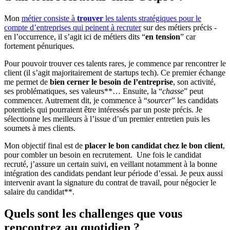
Mon
métier consiste à
trouver
les talents stratégiques pour le
compte d’entreprises qui peinent à recruter
sur des métiers précis -
en l’occurrence, il s’agit ici de métiers dits “
en tension
” car
fortement pénuriques.
Pour pouvoir trouver ces talents rares, je commence par rencontrer le
client (il s’agit majoritairement de startups tech). Ce premier échange
me permet de
bien cerner le besoin de l’entreprise
, son activité,
ses problématiques, ses valeurs**… Ensuite, la “
chasse
” peut
commencer. Autrement dit, je commence à “
sourcer
” les candidats
potentiels qui pourraient être intéressés par un poste précis. Je
sélectionne les meilleurs à l’issue d’un premier entretien puis les
soumets à mes clients.
Mon objectif final est de
placer le bon candidat chez le bon client
,
pour combler un besoin en recrutement. Une fois le candidat
recruté, j’assure un certain suivi, en veillant notamment à la bonne
intégration des candidats pendant leur période d’essai. Je peux aussi
intervenir avant la signature du contrat de travail, pour négocier le
salaire du candidat**.
Quels sont les challenges que vous
rencontrez au quotidien ?