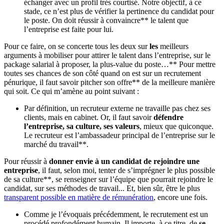
échanger avec un profil très courtisé. Notre objectif, à ce
stade, ce n’est plus de vérifier la pertinence du candidat pour
le poste. On doit réussir à convaincre** le talent que
l’entreprise est faite pour lui.
Pour ce faire, on se concerte tous les deux sur
les
meilleurs
arguments à mobiliser pour attirer le talent dans l’entreprise, sur le
package salarial à proposer, la plus-value du poste…** Pour mettre
toutes ses chances de son côté quand on est sur un recrutement
pénurique, il faut savoir pitcher son offre** de la meilleure manière
qui soit. Ce qui m’amène au point suivant :
Par définition, un recruteur externe ne travaille pas chez ses
clients, mais en cabinet. Or, il faut savoir
défendre
l’entreprise, sa culture, ses valeurs
, mieux que quiconque.
Le recruteur est l’ambassadeur principal de l’entreprise sur le
marché du travail**.
Pour réussir à
donner envie à un candidat de rejoindre une
entreprise
, il faut, selon moi, tenter de s’imprégner le plus possible
de sa culture**, se renseigner sur l’équipe que pourrait rejoindre le
candidat, sur ses méthodes de travail... Et, bien sûr, être le plus
transparent possible en matière de rémunération
, encore une fois.
Comme je l’évoquais précédemment, le recrutement est un
procédé profondément humain. Il importe, à ce titre, de
se