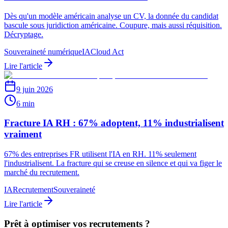
Dès qu'un modèle américain analyse un CV, la donnée du candidat
bascule sous juridiction américaine. Coupure, mais aussi réquisition.
Décryptage.
Souveraineté numérique
IA
Cloud Act
Lire l'article
9 juin 2026
6 min
Fracture IA RH : 67% adoptent, 11% industrialisent
vraiment
67% des entreprises FR utilisent l'IA en RH. 11% seulement
l'industrialisent. La fracture qui se creuse en silence et qui va figer le
marché du recrutement.
IA
Recrutement
Souveraineté
Lire l'article
Prêt à optimiser vos recrutements ?