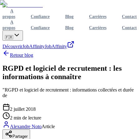
A
propos
Confiance
Blog
Carrières
Contact
A
propos
Confiance
Blog
Carrières
Contact
🇫🇷
Découvrir
JobAffinity
JobAffinity
Retour blog
RGPD et logiciel de recrutement : les
informations à connaître
"RGPD et logiciel de recrutement : informations collectées et durée
de
2 juillet 2018
2
min de lecture
Alexandre Noto
Article
Partager