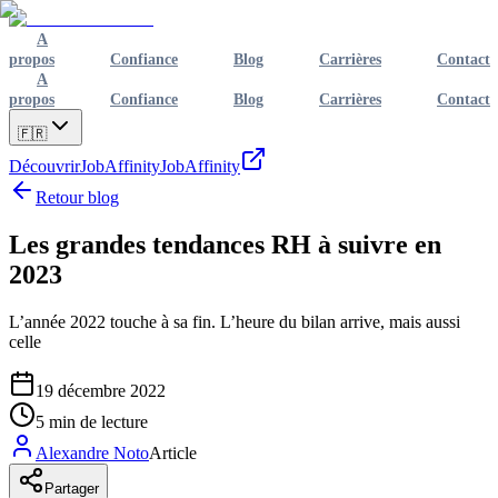
A
propos
Confiance
Blog
Carrières
Contact
A
propos
Confiance
Blog
Carrières
Contact
🇫🇷
Découvrir
JobAffinity
JobAffinity
Retour blog
Les grandes tendances RH à suivre en
2023
L’année 2022 touche à sa fin. L’heure du bilan arrive, mais aussi
celle
19 décembre 2022
5
min de lecture
Alexandre Noto
Article
Partager