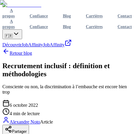
A
propos
Confiance
Blog
Carrières
Contact
A
propos
Confiance
Blog
Carrières
Contact
🇫🇷
Découvrir
JobAffinity
JobAffinity
Retour blog
Recrutement inclusif : définition et
méthodologies
Consciente ou non, la discrimination à l’embauche est encore bien
trop
6 octobre 2022
4
min de lecture
Alexandre Noto
Article
Partager