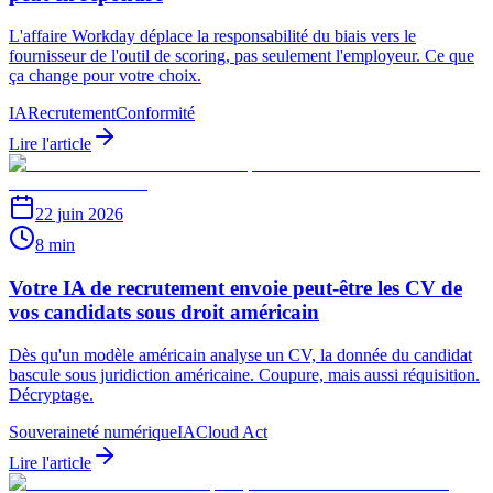
L'affaire Workday déplace la responsabilité du biais vers le
fournisseur de l'outil de scoring, pas seulement l'employeur. Ce que
ça change pour votre choix.
IA
Recrutement
Conformité
Lire l'article
22 juin 2026
8 min
Votre IA de recrutement envoie peut-être les CV de
vos candidats sous droit américain
Dès qu'un modèle américain analyse un CV, la donnée du candidat
bascule sous juridiction américaine. Coupure, mais aussi réquisition.
Décryptage.
Souveraineté numérique
IA
Cloud Act
Lire l'article