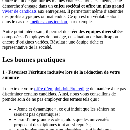
Outre le fait de garantir les mêmes chances à tous les talents, cette
démarche s’engage dans un
enjeu sociétal et offre un plus grand
vivier de candidats
aux entreprises. Il permettrait même d’atteindre
des profils atypiques ou inattendus. Ce qui est un véritable atout
dans le cas des
métiers sous tension
, par exemple.
Autre point intéressant, il permet de créer des
équipes diversifiées
composées d’employés de tout âge, en situation de handicap ou
encore d’origines variées. Résultat : une équipe riche et
représentative de la société.
Les bonnes pratiques
1 - Favorisez l'écriture inclusive lors de la rédaction de votre
annonce
Le texte de votre
offre d’emploi doit être rédigé
de manière à ne pas
discriminer certains candidats. Ainsi, nous vous conseillons de
prendre soin de ne pas employer des termes tels que :
« Jeune et dynamique », ce qui induit que les séniors ne
seraient pas dynamiques ;
« Issu d’une grande école », alors que les universités
proposent des diplômes tout aussi réputés ;
« une boulangère » ou « un plombier », qui induit une