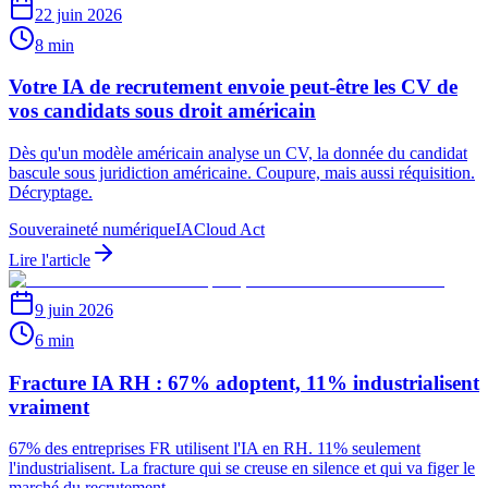
22 juin 2026
8 min
Votre IA de recrutement envoie peut-être les CV de
vos candidats sous droit américain
Dès qu'un modèle américain analyse un CV, la donnée du candidat
bascule sous juridiction américaine. Coupure, mais aussi réquisition.
Décryptage.
Souveraineté numérique
IA
Cloud Act
Lire l'article
9 juin 2026
6 min
Fracture IA RH : 67% adoptent, 11% industrialisent
vraiment
67% des entreprises FR utilisent l'IA en RH. 11% seulement
l'industrialisent. La fracture qui se creuse en silence et qui va figer le
marché du recrutement.