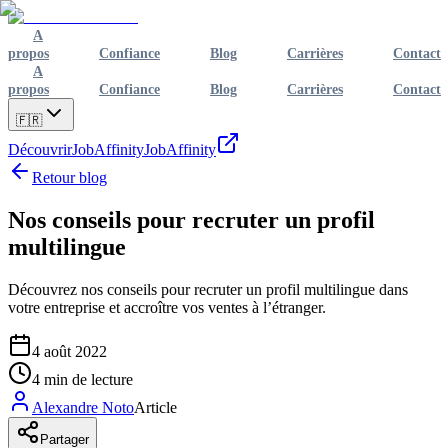
A
propos
Confiance
Blog
Carrières
Contact
A
propos
Confiance
Blog
Carrières
Contact
🇫🇷
Découvrir
JobAffinity
JobAffinity
Retour blog
Nos conseils pour recruter un profil
multilingue
Découvrez nos conseils pour recruter un profil multilingue dans
votre entreprise et accroître vos ventes à l’étranger.
4 août 2022
4
min de lecture
Alexandre Noto
Article
Partager