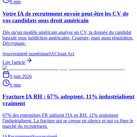
8 min
Votre IA de recrutement envoie peut-être les CV de
vos candidats sous droit américain
Dès qu'un modèle américain analyse un CV, la donnée du candidat
bascule sous juridiction américaine. Coupure, mais aussi réquisition.
Décryptage.
Souveraineté numérique
IA
Cloud Act
Lire l'article
9 juin 2026
6 min
Fracture IA RH : 67% adoptent, 11% industrialisent
vraiment
67% des entreprises FR utilisent l'IA en RH. 11% seulement
l'industrialisent. La fracture qui se creuse en silence et qui va figer le
marché du recrutement.
IA
Recrutement
Souveraineté