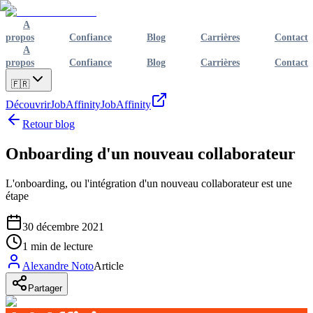
A
propos
Confiance
Blog
Carrières
Contact
A
propos
Confiance
Blog
Carrières
Contact
🇫🇷
Découvrir
JobAffinity
JobAffinity
Retour blog
Onboarding d'un nouveau collaborateur
L'onboarding, ou l'intégration d'un nouveau collaborateur est une
étape
30 décembre 2021
1
min de lecture
Alexandre Noto
Article
Partager