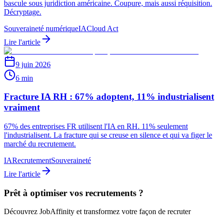
bascule sous juridiction américaine. Coupure, mais aussi réquisition.
Décryptage.
Souveraineté numérique
IA
Cloud Act
Lire l'article
9 juin 2026
6 min
Fracture IA RH : 67% adoptent, 11% industrialisent
vraiment
67% des entreprises FR utilisent l'IA en RH. 11% seulement
l'industrialisent. La fracture qui se creuse en silence et qui va figer le
marché du recrutement.
IA
Recrutement
Souveraineté
Lire l'article
Prêt à optimiser vos recrutements ?
Découvrez JobAffinity et transformez votre façon de recruter