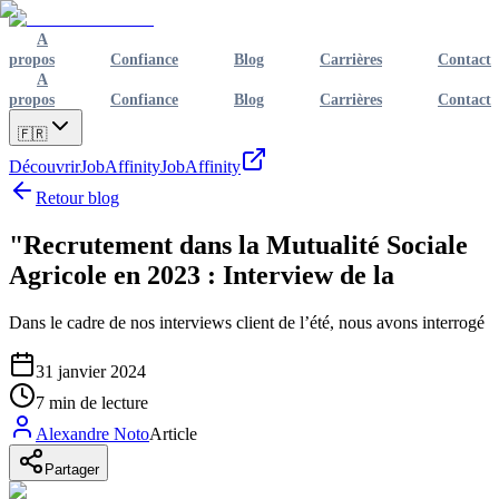
A
propos
Confiance
Blog
Carrières
Contact
A
propos
Confiance
Blog
Carrières
Contact
🇫🇷
Découvrir
JobAffinity
JobAffinity
Retour blog
"Recrutement dans la Mutualité Sociale
Agricole en 2023 : Interview de la
Dans le cadre de nos interviews client de l’été, nous avons interrogé
31 janvier 2024
7
min de lecture
Alexandre Noto
Article
Partager