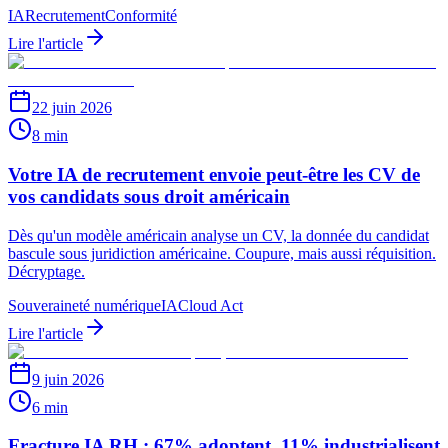
IA
Recrutement
Conformité
Lire l'article
22 juin 2026
8 min
Votre IA de recrutement envoie peut-être les CV de
vos candidats sous droit américain
Dès qu'un modèle américain analyse un CV, la donnée du candidat
bascule sous juridiction américaine. Coupure, mais aussi réquisition.
Décryptage.
Souveraineté numérique
IA
Cloud Act
Lire l'article
9 juin 2026
6 min
Fracture IA RH : 67% adoptent, 11% industrialisent