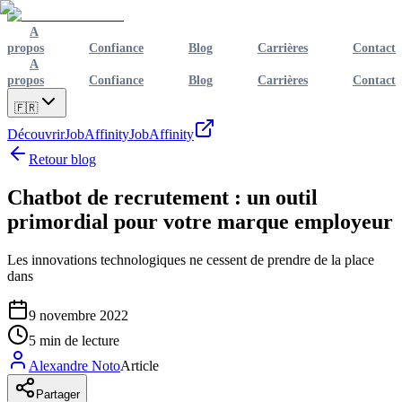
A
propos
Confiance
Blog
Carrières
Contact
A
propos
Confiance
Blog
Carrières
Contact
🇫🇷
Découvrir
JobAffinity
JobAffinity
Retour blog
Chatbot de recrutement : un outil
primordial pour votre marque employeur
Les innovations technologiques ne cessent de prendre de la place
dans
9 novembre 2022
5
min de lecture
Alexandre Noto
Article
Partager