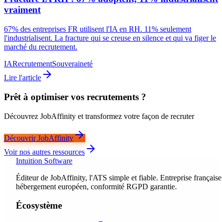
vraiment
67% des entreprises FR utilisent l'IA en RH. 11% seulement
l'industrialisent. La fracture qui se creuse en silence et qui va figer le
marché du recrutement.
IA
Recrutement
Souveraineté
Lire l'article
Prêt à optimiser vos recrutements ?
Découvrez JobAffinity et transformez votre façon de recruter
Découvrir JobAffinity
Voir nos autres ressources
Intuition Software
Éditeur de JobAffinity, l'ATS simple et fiable. Entreprise française
hébergement européen, conformité RGPD garantie.
Écosystème