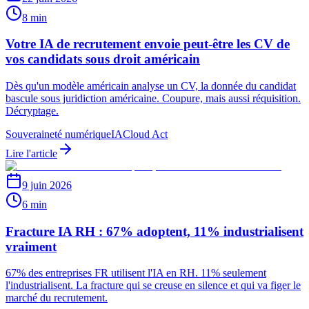
8 min
Votre IA de recrutement envoie peut-être les CV de
vos candidats sous droit américain
Dès qu'un modèle américain analyse un CV, la donnée du candidat
bascule sous juridiction américaine. Coupure, mais aussi réquisition.
Décryptage.
Souveraineté numérique
IA
Cloud Act
Lire l'article
9 juin 2026
6 min
Fracture IA RH : 67% adoptent, 11% industrialisent
vraiment
67% des entreprises FR utilisent l'IA en RH. 11% seulement
l'industrialisent. La fracture qui se creuse en silence et qui va figer le
marché du recrutement.