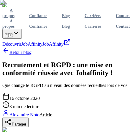
A
propos
Confiance
Blog
Carrières
Contact
A
propos
Confiance
Blog
Carrières
Contact
🇫🇷
Découvrir
JobAffinity
JobAffinity
Retour blog
Recrutement et RGPD : une mise en
conformité réussie avec Jobaffinity !
Que change le RGPD au niveau des données recueillies lors de vos
16 octobre 2020
3
min de lecture
Alexandre Noto
Article
Partager