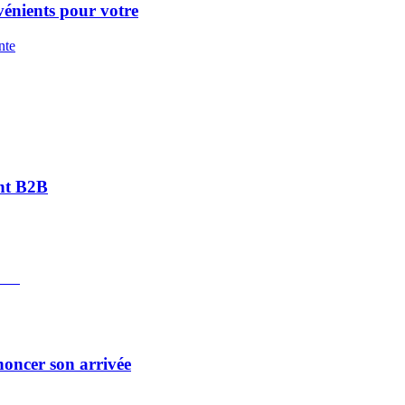
vénients pour votre
nte
ent B2B
noncer son arrivée