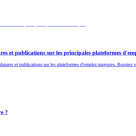
es et publications sur les principales plateformes d'em
atures et publications sur les plateformes d'emploi majeures. Boostez v
re ?