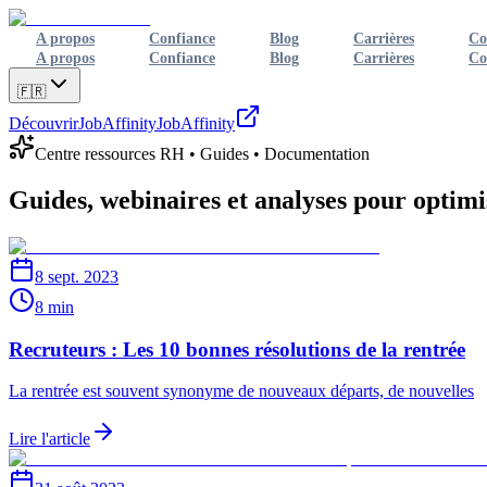
A propos
Confiance
Blog
Carrières
Co
A propos
Confiance
Blog
Carrières
Co
🇫🇷
Découvrir
JobAffinity
JobAffinity
Centre ressources RH • Guides • Documentation
Guides, webinaires et analyses pour
optimi
8 sept. 2023
8 min
Recruteurs : Les 10 bonnes résolutions de la rentrée
La rentrée est souvent synonyme de nouveaux départs, de nouvelles
Lire l'article