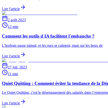
Lire l'article
2 août 2023
12 min
Comment les outils d IA facilitent l'embauche ?
L'horloge passe minuit, et les rues se calment, mais sur les lieux de
Lire l'article
27 juil. 2023
11 min
Quiet Quitting : Comment éviter la tendance de la Dém
Le Quiet Quitting, c'est le désengagement des salariés dans l’entrepri
Lire l'article