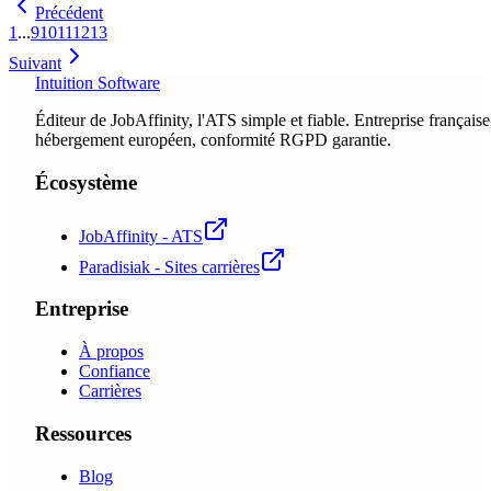
Précédent
1
...
9
10
11
12
13
Suivant
Intuition Software
Éditeur de JobAffinity, l'ATS simple et fiable. Entreprise française
hébergement européen, conformité RGPD garantie.
Écosystème
JobAffinity - ATS
Paradisiak - Sites carrières
Entreprise
À propos
Confiance
Carrières
Ressources
Blog