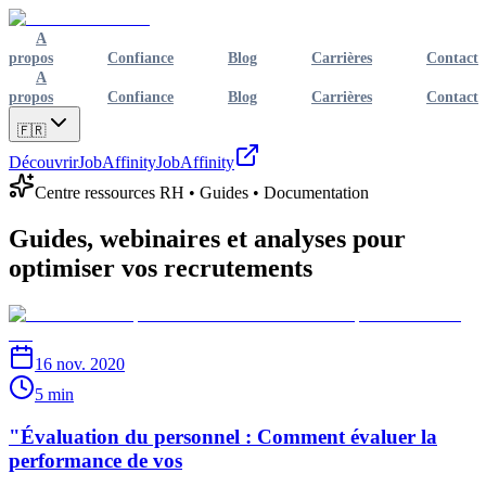
A
propos
Confiance
Blog
Carrières
Contact
A
propos
Confiance
Blog
Carrières
Contact
🇫🇷
Découvrir
JobAffinity
JobAffinity
Centre ressources RH • Guides • Documentation
Guides, webinaires et analyses pour
optimiser vos recrutements
16 nov. 2020
5 min
"Évaluation du personnel : Comment évaluer la
performance de vos